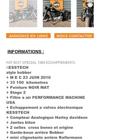
ANNONCE EN LIGNE
NOUS CONTACTER
INFORMA
TIONS :
FAT BOY SPECIAL 1584 ECHAPPEMENTS
K
ESSTECH
style bobber
+ M E C 23 JUIN 2010
+ 33 150 kilometres
+ Peinture NOIR MAT
+ Stage 2
+ Filtre a air PERFORMANCE MACHINE
USA
+ Echappement a valves électronique
KESSTECH
+ Compteur Analogique Harley davidson
+ Jantes biton
+ 2 selles cross bones et origine
+ Garde-boue arrière Bobber
+ mini clignotants arrière Kellermann