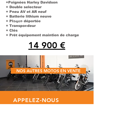
+Poignées Harley Davidson
+ Double selecteur
+ Pneu AV et AR neuf
+ Batterie lithium neuve
+ Plaque déportée
+ Transpondeur
+ Clés
+ Prêt équipement maintien de charge
14 900 €
NOS AUTRES MOTOS EN VENTE
APPELEZ-NOUS
Tél: 06 58 46 39 57
E-MAIL
plmotorcycles@gmail.com