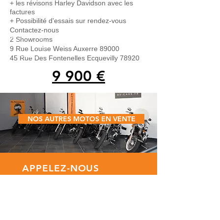
+ les révisons Harley Davidson avec les
factures
+ Possibilité d'essais sur rendez-vous
Contactez-nous
2 Showrooms
9 Rue Louise Weiss Auxerre 89000
45 Rue Des Fontenelles Ecquevilly 78920
9 900 €
NOS AUTRES MOTOS EN VENTE
APPELEZ-NOUS
Tél: 06 58 46 39 57
E-MAIL
plmotorcycles@gmail.com