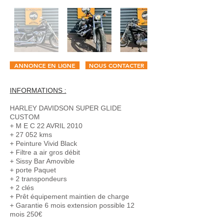
ANNONCE EN LIGNE
NOUS CONTACTER
INFORMATIONS :
HARLEY DAVIDSON SUPER GLIDE
CUSTOM
+ M E C 22 AVRIL 2010
+ 27 052 kms
+ Peinture Vivid Black
+ Filtre a air gros débit
+ Sissy Bar Amovible
+ porte Paquet
+ 2 transpondeurs
+ 2 clés
+ Prêt équipement maintien de charge
+ Garantie 6 mois extension possible 12
mois 250€