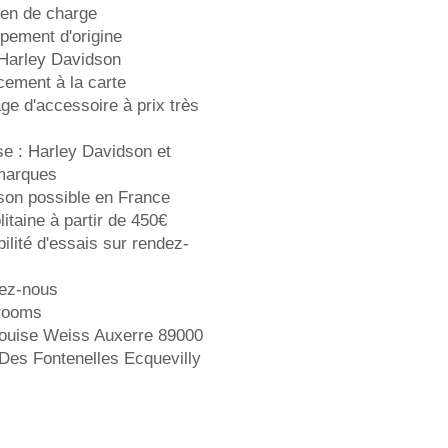
ien de charge
pement d'origine
 Harley Davidson
cement à la carte
ge d'accessoire à prix très
se : Harley Davidson et
marques
ison possible en France
itaine à partir de 450€
ilité d'essais sur rendez-
ez-nous
rooms
ouise Weiss Auxerre 89000
Des Fontenelles Ecquevilly