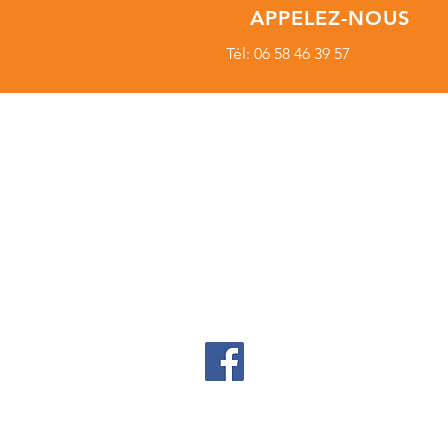
APPELEZ-NOUS
Tél: 06 58 46 39 57
SECIALISTE
HARLEY-DAVIDSON
- Sportster
- Softail
- Touring
- CVO
© 2020 Passion legende motorcycles