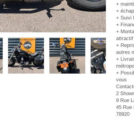
+ maint
+ échap
+ Suivi
+ Finan
+ Monta
attractif
+ Repri
autres 
+ Livra
métropol
+ Possib
vous
Contact
2 Show
9 Rue L
45 Rue 
78920