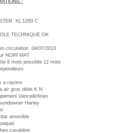
ATIONS :
TER XL 1200 C
OLE TECHNIQUE OK
en circulation 04/07/2013
eur NOIR MAT
tie 6 mois possible 12 mois
nspondeurs
s a rayons
 a air gros débit K N
ppement Vance&Hines
 sundowner Harley
on
 bar amovible
 paquet
hes cavalière