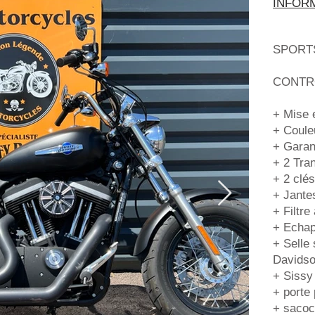
INFORM
SPORTS
CONTR
+ Mise 
+ Coul
+ Garan
+ 2 Tra
+ 2 clés
+ Jante
+ Filtre
+ Echa
+ Selle
Davids
+ Sissy
+ porte
+ sacoc