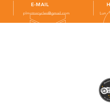
E-MAIL
H
plmotorcycles@gmail.com
Lun - 
NOS SERVICES
OÙ
9 rue l
-
Vente et achat de motos
89000,
- Vente de pièces
- Préparation de motos
- Entretien